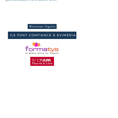
3 avenue René Laënnec, 72000 Le
Mans
N° Siret : 50291003700063