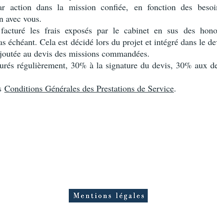
r action dans la mission confiée, en fonction des besoins
n avec vous.
facturé les frais exposés par le cabinet en sus des hono
s échéant. Cela est décidé lors du projet et intégré dans le de
outée au devis des missions commandées.
turés régulièrement, 30% à la signature du devis, 30% aux de
es
Conditions Générales des Prestations de Service
.
3 avenue René Laënnec, 72000 Le Mans
N° Siret : 50291003700063