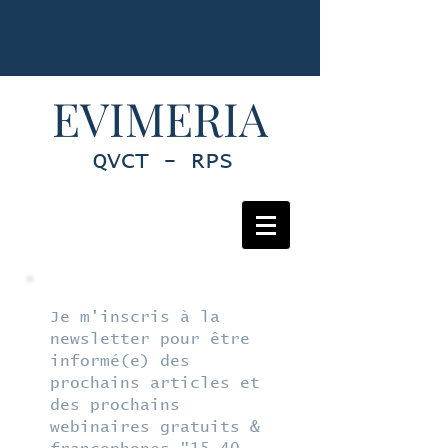
EVIMERIA
QVCT - RPS
Je m'inscris à la
newsletter pour être
informé(e) des
prochains articles et
des prochains
webinaires gratuits &