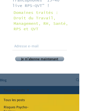
francophones "15-40
live RPS-QVT" !
Domaines traités :
Droit du Travail,
Management, RH, Santé,
RPS et QVT
Je m'abonne maintenant
Blog
Tous les posts
Tous les posts
Risques Psycho-